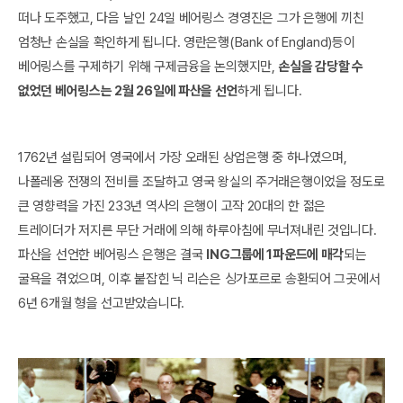
떠나 도주했고, 다음 날인 24일 베어링스 경영진은 그가 은행에 끼친
엄청난 손실을 확인하게 됩니다. 영란은행(Bank of England)등이
베어링스를 구제하기 위해 구제금융을 논의했지만,
손실을 감당할 수
없었던 베어링스는 2월 26일에 파산을 선언
하게 됩니다.
1762년 설립되어 영국에서 가장 오래된 상업은행 중 하나였으며,
나폴레옹 전쟁의 전비를 조달하고 영국 왕실의 주거래은행이었을 정도로
큰 영향력을 가진 233년 역사의 은행이 고작 20대의 한 젊은
트레이더가 저지른 무단 거래에 의해 하루아침에 무너져내린 것입니다.
파산을 선언한 베어링스 은행은 결국
ING그룹에 1파운드에 매각
되는
굴욕을 겪었으며, 이후 붙잡힌 닉 리슨은 싱가포르로 송환되어 그곳에서
6년 6개월 형을 선고받았습니다.