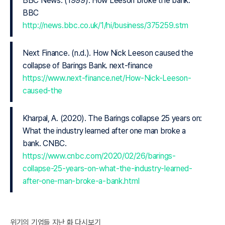
BBC News. (1999). How Leeson broke the bank.
BBC
http://news.bbc.co.uk/1/hi/business/375259.stm
Next Finance. (n.d.). How Nick Leeson caused the
collapse of Barings Bank. next-finance
https://www.next-finance.net/How-Nick-Leeson-
caused-the
Kharpal, A. (2020). The Barings collapse 25 years on:
What the industry learned after one man broke a
bank. CNBC.
https://www.cnbc.com/2020/02/26/barings-
collapse-25-years-on-what-the-industry-learned-
after-one-man-broke-a-bank.html
위기의 기업들 지난 화 다시보기